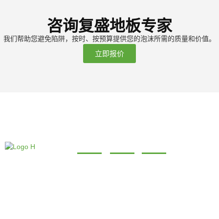
咨询复盛地板专家
我们帮助您避免陷阱，按时、按预算提供您的泡沫所需的质量和价值。
立即报价
关于
产品
联系方式
公司及产品已通过
+86 0598-7567999
关于我们
SPC 地板
ISO9001、
OHSAS18001、CE 等
+86 0591-
工厂
SPC 墙板
认证。如今，在我们的
83615389
努力下，福晟正在茁壮
证书
家具板
成长，我们有足够的信
+86 15605915421
Footlife的
SPC 地板
心在不久的将来成为中