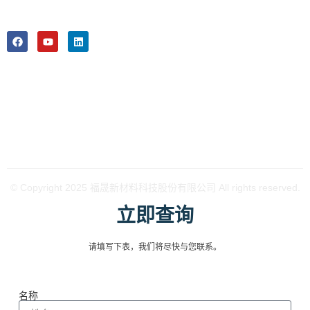
故事
配件
+971 527990988
国地板行业的领跑者。
下载
fsdc@fushengfloors.
中国福建省尤溪经
济开发区城西园红
土地工业大道34号
365100
© Copyright 2025 福晟新材料科技股份有限公司 All rights reserved.
立即查询
请填写下表，我们将尽快与您联系。
名称