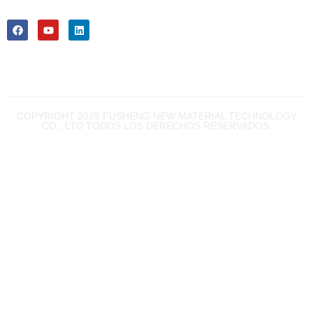
próximo.
Fujian China
COPYRIGHT 2025 FUSHENG NEW MATERIAL TECHNOLOGY
CO., LTD TODOS LOS DERECHOS RESERVADOS.