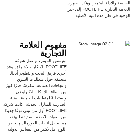
طبيعة والأداء المتميز. وهكذا، ظهرت
العلامة التجارية FOOTLIFE إلى حيز
وجود في ظل هذه النية الأصلية.
مفهوم العلامة
التجارية
مع تطور التايمز، تواصل شركة
FOOTLIFE الابتكار والاختراق. وقد
أجرى فريق البحث والتطوير أبحاثًا
متعمقة حول متطلبات السوق
واتجاهات الصناعة، مكرسًا قدرًا كبيرًا
من الطاقة للابتكار التكنولوجي.
واستجابةً لمتطلبات الحماية البيئية
الصارمة للمنازل الحديثة، كانت شركة
FOOTLIFE أول من تبنى نوعًا جديدًا
من المواد اللاصقة الصديقة للبيئة،
مما يجعل انبعاث الفورمالديهايد من
اللوح أقل بكثير من المعايير الدولية