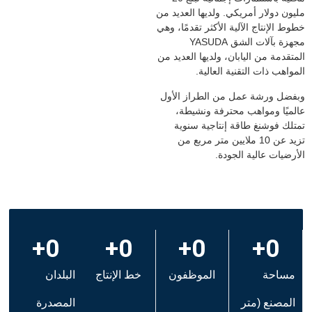
يون دولار أمريكي. ولديها العديد من
وط الإنتاج الآلية الأكثر تقدمًا، وهي
مجهزة بآلات الشق YASUDA
متقدمة من اليابان، ولديها العديد من
مواهب ذات التقنية العالية.
فضل ورشة عمل من الطراز الأول
لميًا ومواهب محترفة ونشيطة،
تلك فوشنغ طاقة إنتاجية سنوية
تزيد عن 10 ملايين متر مربع من
أرضيات عالية الجودة.
+
0
+
0
+
0
+
0
مساحة
الموظفون
خط الإنتاج
البلدان
المصنع (متر
المصدرة