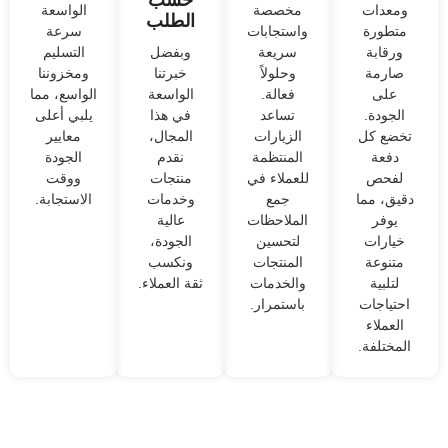
ومعدات
مخصصة
الواسعة
الطلب
متطورة
واستجابات
سرعة
ورقابة
سريعة
وبفضل
التسليم
صارمة
وحلولاً
خبرتنا
ومخزوننا
على
فعالة.
الواسعة
الواسع، مما
الجودة.
تساعد
في هذا
يلبي أعلى
تخضع كل
الزيارات
المجال،
معايير
دفعة
المنتظمة
نقدم
الجودة
لفحص
للعملاء في
منتجات
ووقت
دقيق، مما
جمع
وخدمات
الاستجابة.
يوفر
الملاحظات
عالية
خيارات
لتحسين
الجودة،
متنوعة
المنتجات
ونكسب
لتلبية
والخدمات
ثقة العملاء.
احتياجات
باستمرار.
العملاء
المختلفة.