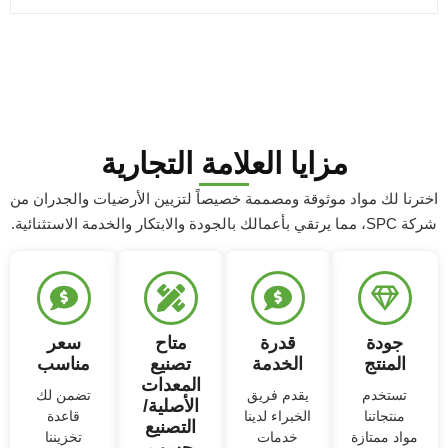
مزايا العلامة التجارية
ترنا لك مواد موثوقة ومصممة خصيصاً لتزيين الأرضيات والجدران من
قي بأعمالك بالجودة والابتكار والخدمة الاستثنائية.
جودة
قدرة
متاح
سعر
المنتج
الخدمة
تصنيع
مناسب
المعدات
تستخدم
يقدم فريق
تضمن لك
الأصلية/
منتجاتنا
الخبراء لدينا
قاعدة
التصنيع
مواد ممتازة
خدمات
تخزيننا
حسب