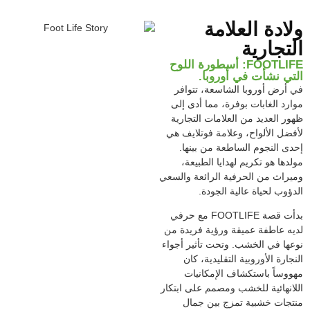
لادة العلامة
لتجارية
FOOTLIFE: أسطورة اللوح
تي نشأت في أوروبا.
 أرض أوروبا الشاسعة، تتوافر
ارد الغابات بوفرة، مما أدى إلى
ور العديد من العلامات التجارية
فضل الألواح، وعلامة فوتلايف هي
دى النجوم الساطعة من بينها.
لدها هو تكريم لهدايا الطبيعة،
يراث من الحرفية الرائعة والسعي
دؤوب لحياة عالية الجودة.
بدأت قصة FOOTLIFE مع حرفي
يه عاطفة عميقة ورؤية فريدة من
عها في الخشب. وتحت تأثير أجواء
جارة الأوروبية التقليدية، كان
ووساً باستكشاف الإمكانيات
لانهائية للخشب ومصمم على ابتكار
تجات خشبية تمزج بين جمال