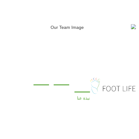
نبذة
المنتجات
اتصل بنا
عن
+86 0598-7567999
أرضيات
د حصلت شركتنا
SPC
نبذة عنا
+86 0591-
نتجاتنا على شهادات
لوحة
83615389
المصنع
ISO9001 و
الحائط
OHSAS18001 و CE،
+86 15605915421
الشهادات
SPC
خ. وبفضل جهودنا، تنمو
شركة Fusheng بشكل
+971 527990988
قصة حياة
مجلس
وى في ظل جهودنا في
القدمين
الأثاث